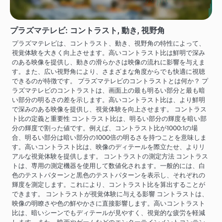
プラズマテレビ: コントラスト, 動き, 視野角
プラズマテレビは、コントラスト、動き、視野角の特性によって、
視覚体験を大きく向上させます。高いコントラスト比は鮮明で深み
のある映像を提供し、動きの滑らかさは映像の流れに影響を与えま
す。また、広い視野角により、さまざまな角度からでも快適に視聴
できるのが特徴です。 プラズマテレビのコントラストとは何か？ プ
ラズマテレビのコントラストは、画面上の最も明るい部分と最も暗
い部分の明るさの差を示します。高いコントラスト比は、より鮮明
で深みのある映像を提供し、視覚体験を向上させます。 コントラス
ト比の定義と重要性 コントラスト比は、明るい部分の輝度を暗い部
分の輝度で割った値です。例えば、コントラスト比が1000:1の場
合、明るい部分は暗い部分の1000倍の明るさを持つことを意味しま
す。高いコントラスト比は、映像のディテールを際立たせ、よりリ
アルな視覚体験を提供します。 コントラストの測定方法 コントラス
トは、専用の測定機器を使用して数値化されます。一般的には、白
色のテストパターンと黒色のテストパターンを表示し、それぞれの
輝度を測定します。これにより、コントラスト比を算出することが
できます。 コントラストが視覚体験に与える影響 コントラストは、
映像の明瞭さや色の鮮やかさに直接影響します。高いコントラスト
比は、暗いシーンでもディテールが見やすく、視覚的な疲労を軽減