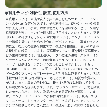
家庭用テレビ: 利便性, 設置, 使用方法
家庭用テレビは、家族や友人と共に楽しむためのエンターテインメ
ントの中心的なデバイスです。その利便性は、使いやすさや多機能
性に支えられています。設置や使用方法を理解することで、快適な
視聴環境を整え、テレビを最大限に活用することができます。 家庭
用テレビの利便性とは何か？ 家庭用テレビは、エンターテインメン
トや情報を提供するための中心的なデバイスであり、家族や友人と
共に楽しむための重要な要素です。視聴の利便性は、使いやすさや
多機能性に起因しています。 家庭用テレビの主要な機能 家庭用テレ
ビの主要な機能には、地上波やケーブル放送の視聴、ストリーミン
グサービスへのアクセス、録画機能などがあります。これにより、
ユーザーは多様なコンテンツを楽しむことができます。 さらに、
HDMIポートやUSBポートを通じて外部デバイスを接続できるため、
ゲーム機やブルーレイプレーヤーなどと簡単に連携できます。 視聴
体験の向上要因 視聴体験を向上させる要因には、画質や音質の向上
が含まれます。最近のテレビは、4Kや8K解像度に対応しており、よ
り鮮明な映像を提供します。 また、サラウンドサウンド技術を搭載
したモデルも増えており、臨場感のある音響体験を実現していま
す。 エンターテインメントの多様性 家庭用テレビは、映画、スポー
ツ、ニュース、ドキュメンタリーなど、さまざまなジャンルのコン
テンツを提供します。これにより、視聴者は自分の興味に合わせた