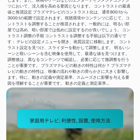
します。また、映画やゲームなどのエンターテインメントコンテン
ツにおいて、没入感を高める要因となります。 コントラストの最適
値と推奨設定 プラズマテレビのコントラスト比は、通常800:1から
3000:1の範囲で設定されます。視聴環境やコンテンツに応じて、コ
ントラストを調整することが推奨されます。一般的には、明るい部
屋では高め、暗い部屋では低めに設定するのが良いでしょう。 コン
トラスト調整の手順 コントラストを調整する手順は以下の通りで
す： テレビの設定メニューを開き、画質設定に移動します。 コント
ラスト設定を見つけ、スライダーを動かして調整します。 明るいシ
ーンと暗いシーンを含む映像を使用して、最適な値を見つけます。
調整後は、異なるコンテンツで確認し、必要に応じて微調整を行う
ことが重要です。 プラズマテレビの動きの特性は何か？ プラズマテ
レビの動きの特性は、映像の流れや動きの滑らかさに大きく影響し
ます。特に、動きの定義や測定基準、スムーズさに影響を与える要
因を理解することが重要です。 動きの定義と測定基準…