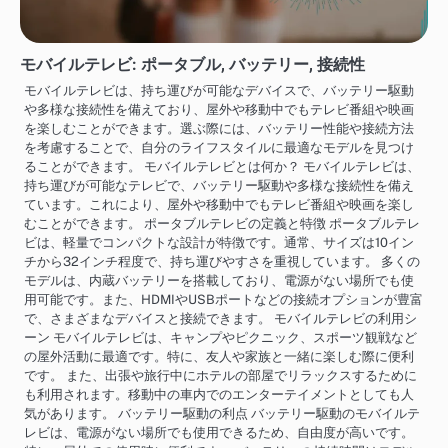
モバイルテレビ: ポータブル, バッテリー, 接続性
モバイルテレビは、持ち運びが可能なデバイスで、バッテリー駆動
や多様な接続性を備えており、屋外や移動中でもテレビ番組や映画
を楽しむことができます。選ぶ際には、バッテリー性能や接続方法
を考慮することで、自分のライフスタイルに最適なモデルを見つけ
ることができます。 モバイルテレビとは何か？ モバイルテレビは、
持ち運びが可能なテレビで、バッテリー駆動や多様な接続性を備え
ています。これにより、屋外や移動中でもテレビ番組や映画を楽し
むことができます。 ポータブルテレビの定義と特徴 ポータブルテレ
ビは、軽量でコンパクトな設計が特徴です。通常、サイズは10イン
チから32インチ程度で、持ち運びやすさを重視しています。 多くの
モデルは、内蔵バッテリーを搭載しており、電源がない場所でも使
用可能です。また、HDMIやUSBポートなどの接続オプションが豊富
で、さまざまなデバイスと接続できます。 モバイルテレビの利用シ
ーン モバイルテレビは、キャンプやピクニック、スポーツ観戦など
の屋外活動に最適です。特に、友人や家族と一緒に楽しむ際に便利
です。 また、出張や旅行中にホテルの部屋でリラックスするために
も利用されます。移動中の車内でのエンターテイメントとしても人
気があります。 バッテリー駆動の利点 バッテリー駆動のモバイルテ
レビは、電源がない場所でも使用できるため、自由度が高いです。