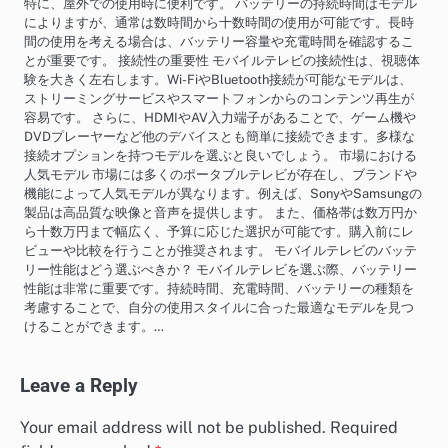
特に、屋外での使用時に便利です。 バッテリーの持続時間はモデル
によりますが、通常は数時間から十数時間の使用が可能です。長時
間の使用を考える場合は、バッテリー容量や充電時間を確認するこ
とが重要です。 接続性の重要性 モバイルテレビの接続性は、視聴体
験を大きく左右します。Wi-FiやBluetooth接続が可能なモデルは、
ストリーミングサービスやスマートフォンからのコンテンツ再生が
容易です。 さらに、HDMIやAV入力端子があることで、ゲーム機や
DVDプレーヤーなど他のデバイスとも簡単に接続できます。多様な
接続オプションを持つモデルを選ぶと良いでしょう。 市場における
人気モデル 市場には多くのポータブルテレビが存在し、ブランドや
機能によって人気モデルが異なります。例えば、SonyやSamsungの
製品は高品質な映像と音声を提供します。 また、価格帯は数万円か
ら十数万円まで幅広く、予算に応じた選択が可能です。購入前にレ
ビューや比較を行うことが推奨されます。 モバイルテレビのバッテ
リー性能はどう選ぶべきか？ モバイルテレビを選ぶ際、バッテリー
性能は非常に重要です。持続時間、充電時間、バッテリーの種類を
考慮することで、自分の使用スタイルに合った最適なモデルを見つ
けることができます。…
Leave a Reply
Your email address will not be published.
Required