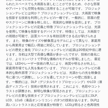
られたスペースでも大画面を楽しむことができるため、小さな部屋
やアパートでも空間を有効に活用することが可能です。 プロジェク
ションテレビとは何か？ プロジェクションテレビは、大画面で映像
を投影する技術を利用したテレビの一種です。一般的に、部屋の壁
やスクリーンに映像を映し出し、視覚的な体験を提供します。 プロ
ジェクションテレビの定義と特徴 プロジェクションテレビは、光源
を使用して映像を投影するデバイスです。特徴としては、大画面で
の視聴が可能で、設置スペースを有効活用できる点が挙げられま
す。 また、映像のサイズや解像度はモデルによって異なり、家庭用
から商業用まで幅広い用途に対応しています。 プロジェクションテ
レビの歴史と進化 プロジェクションテレビの起源は20世紀中頃に遡
ります。当初は大型で高価な機器が多かったですが、技術の進化に
より、よりコンパクトで手頃な価格のモデルが登場しました。 最近
では、LEDやレーザー技術の導入により、画質や明るさが向上し、
家庭用市場でも人気を集めています。 プロジェクションテレビの基
本的な動作原理 プロジェクションテレビは、光源からの光を映像信
号に基づいて調整し、レンズを通してスクリーンや壁に投影しま
す。一般的には、DLP（デジタルライトプロセッシング）やLCD（液
晶ディスプレイ）技術が使用されます。 これにより、色彩やコント
ラストが調整され、鮮明な映像が実現されます。 プロジェクション
テレビの主要な技術タイプ プロジェクションテレビには主にDLP、
LCD、LCoS（液晶オンシリコン）の3つの技術があります。DLPは
高いコントラスト比と応答速度が特徴で、LCDは明るさと色再現性