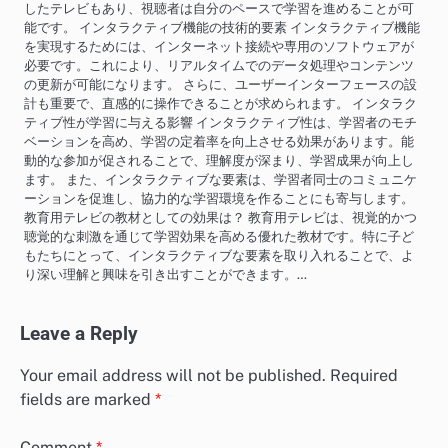
したテレビもあり、視聴者は自分のペースで学習を進めることが可
能です。 インタラクティブ機能の技術的要素 インタラクティブ機能
を実現するためには、インターネット接続や専用のソフトウェアが
必要です。これにより、リアルタイムでのデータ処理やコンテンツ
の更新が可能になります。 さらに、ユーザーインターフェースの設
計も重要で、直感的に操作できることが求められます。 インタラク
ティブ性が学習に与える影響 インタラクティブ性は、学習者のモチ
ベーションを高め、学習の定着率を向上させる効果があります。能
動的な参加が促されることで、理解度が深まり、学習成果が向上し
ます。 また、インタラクティブな要素は、学習者同士のコミュニケ
ーションを促進し、協力的な学習環境を作ることにも寄与します。
教育用テレビの教材としての効果は？ 教育用テレビは、視覚的かつ
聴覚的な刺激を通じて学習効果を高める優れた教材です。特に子ど
もたちにとって、インタラクティブな要素を取り入れることで、よ
り深い理解と興味を引き出すことができます。…
Leave a Reply
Your email address will not be published.
Required
fields are marked
*
Comment
*