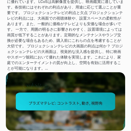
に優れています。 LCoSは高解像度を提供し、映画鑑賞に適していま
す。各技術にはそれぞれの利点があり、用途に応じて選ぶことが重
要です。 プロジェクションテレビの利点と欠点 プロジェクションテ
レビの利点には、大画面での視聴体験や、設置スペースの柔軟性が
あります。また、一般的に価格がテレビよりも安価な場合が多いで
す。 一方で、周囲の明るさに影響されやすく、設置環境によっては
画質が低下することがあります。定期的なメンテナンスやランプ交
換が必要な場合もあるため、購入前にこれらの点を考慮することが
大切です。 プロジェクションテレビの大画面の利点は何か？ プロジ
ェクションテレビの大画面は、視覚的な没入感を提供し、特に映画
やスポーツ観戦において優れた体験を実現します。これにより、家
庭でのエンターテイメントの質が向上し、空間を有効に活用するこ
とが可能になります。…