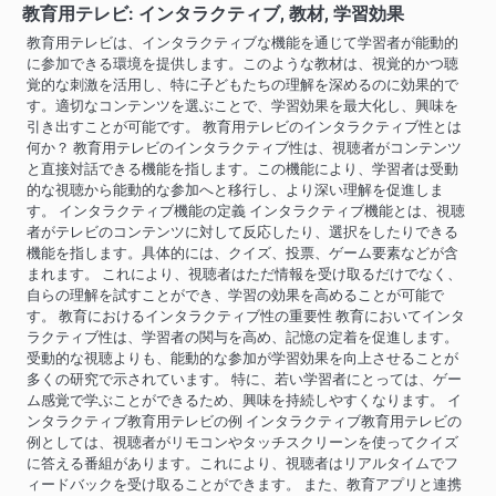
教育用テレビ: インタラクティブ, 教材, 学習効果
教育用テレビは、インタラクティブな機能を通じて学習者が能動的
に参加できる環境を提供します。このような教材は、視覚的かつ聴
覚的な刺激を活用し、特に子どもたちの理解を深めるのに効果的で
す。適切なコンテンツを選ぶことで、学習効果を最大化し、興味を
引き出すことが可能です。 教育用テレビのインタラクティブ性とは
何か？ 教育用テレビのインタラクティブ性は、視聴者がコンテンツ
と直接対話できる機能を指します。この機能により、学習者は受動
的な視聴から能動的な参加へと移行し、より深い理解を促進しま
す。 インタラクティブ機能の定義 インタラクティブ機能とは、視聴
者がテレビのコンテンツに対して反応したり、選択をしたりできる
機能を指します。具体的には、クイズ、投票、ゲーム要素などが含
まれます。 これにより、視聴者はただ情報を受け取るだけでなく、
自らの理解を試すことができ、学習の効果を高めることが可能で
す。 教育におけるインタラクティブ性の重要性 教育においてインタ
ラクティブ性は、学習者の関与を高め、記憶の定着を促進します。
受動的な視聴よりも、能動的な参加が学習効果を向上させることが
多くの研究で示されています。 特に、若い学習者にとっては、ゲー
ム感覚で学ぶことができるため、興味を持続しやすくなります。 イ
ンタラクティブ教育用テレビの例 インタラクティブ教育用テレビの
例としては、視聴者がリモコンやタッチスクリーンを使ってクイズ
に答える番組があります。これにより、視聴者はリアルタイムでフ
ィードバックを受け取ることができます。 また、教育アプリと連携