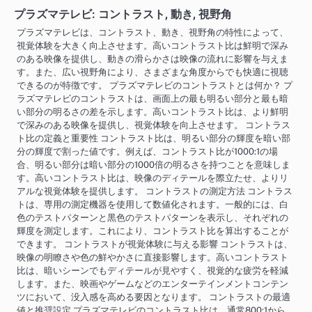
プラズマテレビ: コントラスト, 動き, 視野角
プラズマテレビは、コントラスト、動き、視野角の特性によって、
視覚体験を大きく向上させます。高いコントラスト比は鮮明で深み
のある映像を提供し、動きの滑らかさは映像の流れに影響を与えま
す。また、広い視野角により、さまざまな角度からでも快適に視聴
できるのが特徴です。 プラズマテレビのコントラストとは何か？ プ
ラズマテレビのコントラストは、画面上の最も明るい部分と最も暗
い部分の明るさの差を示します。高いコントラスト比は、より鮮明
で深みのある映像を提供し、視覚体験を向上させます。 コントラス
ト比の定義と重要性 コントラスト比は、明るい部分の輝度を暗い部
分の輝度で割った値です。例えば、コントラスト比が1000:1の場
合、明るい部分は暗い部分の1000倍の明るさを持つことを意味しま
す。高いコントラスト比は、映像のディテールを際立たせ、よりリ
アルな視覚体験を提供します。 コントラストの測定方法 コントラス
トは、専用の測定機器を使用して数値化されます。一般的には、白
色のテストパターンと黒色のテストパターンを表示し、それぞれの
輝度を測定します。これにより、コントラスト比を算出することが
できます。 コントラストが視覚体験に与える影響 コントラストは、
映像の明瞭さや色の鮮やかさに直接影響します。高いコントラスト
比は、暗いシーンでもディテールが見やすく、視覚的な疲労を軽減
します。また、映画やゲームなどのエンターテインメントコンテン
ツにおいて、没入感を高める要因となります。 コントラストの最適
値と推奨設定 プラズマテレビのコントラスト比は、通常800:1から