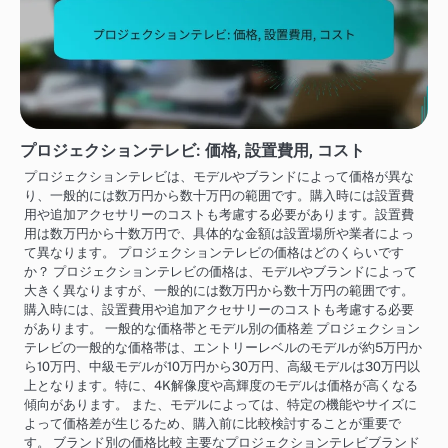
プロジェクションテレビ: 価格, 設置費用, コスト
プロジェクションテレビは、モデルやブランドによって価格が異な
り、一般的には数万円から数十万円の範囲です。購入時には設置費
用や追加アクセサリーのコストも考慮する必要があります。設置費
用は数万円から十数万円で、具体的な金額は設置場所や業者によっ
て異なります。 プロジェクションテレビの価格はどのくらいです
か？ プロジェクションテレビの価格は、モデルやブランドによって
大きく異なりますが、一般的には数万円から数十万円の範囲です。
購入時には、設置費用や追加アクセサリーのコストも考慮する必要
があります。 一般的な価格帯とモデル別の価格差 プロジェクション
テレビの一般的な価格帯は、エントリーレベルのモデルが約5万円か
ら10万円、中級モデルが10万円から30万円、高級モデルは30万円以
上となります。特に、4K解像度や高輝度のモデルは価格が高くなる
傾向があります。 また、モデルによっては、特定の機能やサイズに
よって価格差が生じるため、購入前に比較検討することが重要で
す。 ブランド別の価格比較 主要なプロジェクションテレビブランド