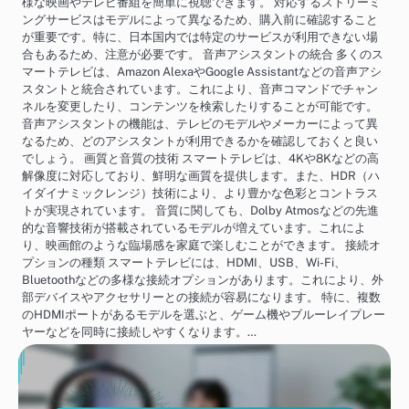
様な映画やテレビ番組を簡単に視聴できます。 対応するストリーミ
ングサービスはモデルによって異なるため、購入前に確認すること
が重要です。特に、日本国内では特定のサービスが利用できない場
合もあるため、注意が必要です。 音声アシスタントの統合 多くのス
マートテレビは、Amazon AlexaやGoogle Assistantなどの音声アシ
スタントと統合されています。これにより、音声コマンドでチャン
ネルを変更したり、コンテンツを検索したりすることが可能です。
音声アシスタントの機能は、テレビのモデルやメーカーによって異
なるため、どのアシスタントが利用できるかを確認しておくと良い
でしょう。 画質と音質の技術 スマートテレビは、4Kや8Kなどの高
解像度に対応しており、鮮明な画質を提供します。また、HDR（ハ
イダイナミックレンジ）技術により、より豊かな色彩とコントラス
トが実現されています。 音質に関しても、Dolby Atmosなどの先進
的な音響技術が搭載されているモデルが増えています。これによ
り、映画館のような臨場感を家庭で楽しむことができます。 接続オ
プションの種類 スマートテレビには、HDMI、USB、Wi-Fi、
Bluetoothなどの多様な接続オプションがあります。これにより、外
部デバイスやアクセサリーとの接続が容易になります。 特に、複数
のHDMIポートがあるモデルを選ぶと、ゲーム機やブルーレイプレー
ヤーなどを同時に接続しやすくなります。…