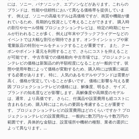
には、ソニー、パナソニック、エプソンなどがあります。これらの
ブランドは、性能や信頼性において異なる価格帯を提供していま
す。 例えば、ソニーの高級モデルは高価格ですが、画質や機能が優
れているため、長期的な投資として考えることができます。 購入時
の割引やセール情報 プロジェクションテレビは、特定の時期にセー
ルが行われることが多く、例えば年末やブラックフライデーなどの
イベントでは大幅な割引が期待できます。オンラインショップや家
電量販店の特別セールをチェックすることが重要です。 また、クー
ポンやポイント還元を利用することで、さらにコストを抑えること
が可能です。 中古市場での価格動向 中古市場では、プロジェクショ
ンテレビの価格は新製品の約半額程度になることが一般的です。状
態や使用年数によって価格が変動するため、購入時には慎重に確認
する必要があります。 特に、人気のあるモデルやブランドは需要が
高く、価格が安定していることが多いです。 価格に影響を与える要
因 プロジェクションテレビの価格には、解像度、明るさ、サイズ、
ブランドの知名度などが影響します。高解像度や高輝度のモデル
は、通常、より高価です。 さらに、付属品や設置費用も総コストに
含まれるため、購入時にはこれらの要因を考慮することが重要で
す。 プロジェクションテレビの設置費用はどのくらいですか？ プロ
ジェクションテレビの設置費用は、一般的に数万円から十数万円の
範囲です。具体的な金額は、設置場所や機材の種類、業者の選択に
よって異なります。…