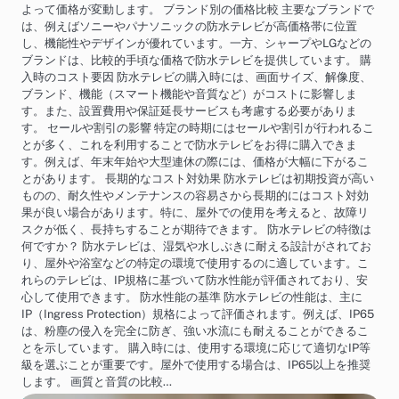
よって価格が変動します。 ブランド別の価格比較 主要なブランドで
は、例えばソニーやパナソニックの防水テレビが高価格帯に位置
し、機能性やデザインが優れています。一方、シャープやLGなどの
ブランドは、比較的手頃な価格で防水テレビを提供しています。 購
入時のコスト要因 防水テレビの購入時には、画面サイズ、解像度、
ブランド、機能（スマート機能や音質など）がコストに影響しま
す。また、設置費用や保証延長サービスも考慮する必要がありま
す。 セールや割引の影響 特定の時期にはセールや割引が行われるこ
とが多く、これを利用することで防水テレビをお得に購入できま
す。例えば、年末年始や大型連休の際には、価格が大幅に下がるこ
とがあります。 長期的なコスト対効果 防水テレビは初期投資が高い
ものの、耐久性やメンテナンスの容易さから長期的にはコスト対効
果が良い場合があります。特に、屋外での使用を考えると、故障リ
スクが低く、長持ちすることが期待できます。 防水テレビの特徴は
何ですか？ 防水テレビは、湿気や水しぶきに耐える設計がされてお
り、屋外や浴室などの特定の環境で使用するのに適しています。こ
れらのテレビは、IP規格に基づいて防水性能が評価されており、安
心して使用できます。 防水性能の基準 防水テレビの性能は、主に
IP（Ingress Protection）規格によって評価されます。例えば、IP65
は、粉塵の侵入を完全に防ぎ、強い水流にも耐えることができるこ
とを示しています。 購入時には、使用する環境に応じて適切なIP等
級を選ぶことが重要です。屋外で使用する場合は、IP65以上を推奨
します。 画質と音質の比較…