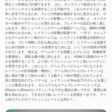
間をミリ秒単位で計測できます。 また、オンラインで提供されている
レイテンシテストを利用することも可能です。これらのテストは、簡
単に自宅で行えるため、テレビの性能を確認するのに役立ちます。 ゲ
ームプレイにおけるレイテンシの影響 レイテンシが高いと、キャラク
ターの動きやアクションが遅れるため、プレイヤーの反応が鈍く感じ
られます。特にシューティングゲームや格闘ゲームでは、瞬時の判断
が求められるため、レイテンシの影響が顕著です。 一方で、カジュア
ルなゲームやターン制のゲームでは、レイテンシの影響は比較的小さ
いため、プレイ体験に大きな差は出にくいです。 レイテンシを改善す
るための技術 レイテンシを改善するためには、いくつかの技術が利用
されています。例えば、ゲームモードを搭載したテレビは、映像処理
を最適化し、遅延を最小限に抑えます。 また、HDMI 2.1規格のケーブ
ルを使用することで、より高いリフレッシュレートと低いレイテンシ
を実現できます。これにより、ゲームプレイがスムーズになります。
レイテンシの許容範囲 一般的に、ゲーム向けテレビのレイテンシは、
低い場合で数ミリ秒から高くても数十ミリ秒が理想とされています。
特に競技志向のプレイヤーは、レイテンシが10ms以下のテレビを選ぶ
ことが推奨されます。 カジュアルなゲームプレイヤーにとっては、
20msから30msのレイテンシでも十分な場合が多いですが、最適な体
験を求めるなら、できるだけ低いレイテンシを目指すべきです。 ゲー
ム向けテレビのリフレッシュレートとは何か？…