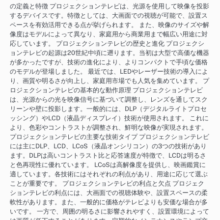
の定義と特徴 プロジェクションテレビは、光源を使用して映像を投影
するデバイスです。特徴としては、大画面での視聴が可能で、設置ス
ペースを有効活用できる点が挙げられます。 また、映像のサイズや解
像度はモデルによって異なり、家庭用から商業用まで幅広い用途に対
応しています。 プロジェクションテレビの歴史と進化 プロジェクシ
ョンテレビの起源は20世紀中頃に遡ります。当初は大型で高価な機器
が多かったですが、技術の進化により、よりコンパクトで手頃な価格
のモデルが登場しました。 最近では、LEDやレーザー技術の導入によ
り、画質や明るさが向上し、家庭用市場でも人気を集めています。 プ
ロジェクションテレビの基本的な動作原理 プロジェクションテレビ
は、光源からの光を映像信号に基づいて調整し、レンズを通してスク
リーンや壁に投影します。一般的には、DLP（デジタルライトプロセ
ッシング）やLCD（液晶ディスプレイ）技術が使用されます。 これに
より、色彩やコントラストが調整され、鮮明な映像が実現されます。
プロジェクションテレビの主要な技術タイプ プロジェクションテレビ
には主にDLP、LCD、LCoS（液晶オンシリコン）の3つの技術があり
ます。DLPは高いコントラスト比と応答速度が特徴で、LCDは明るさ
と色再現性に優れています。 LCoSは高解像度を提供し、映画鑑賞に
適しています。各技術にはそれぞれの利点があり、用途に応じて選ぶ
ことが重要です。 プロジェクションテレビの利点と欠点 プロジェク
ションテレビの利点には、大画面での視聴体験や、設置スペースの柔
軟性があります。また、一般的に価格がテレビよりも安価な場合が多
いです。 一方で、周囲の明るさに影響されやすく、設置環境によって