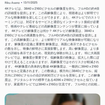
13/11/2025
Riku Asano
4Kテレビは、3840 x 2160ピクセルの解像度を持ち、フルHDの約4倍
の詳細度を提供します。この高解像度により、視聴者はより鮮明でリ
アルな映像体験を楽しむことができます。また、4Kテレビでのストリ
ーミングには、対応するサービスと適切なインターネット接続が必要
で、映画やテレビ番組などの高解像度コンテンツが豊富に揃っていま
す。 4Kテレビの解像度とは何か？ 4Kテレビの解像度は、3840 x
2160ピクセルの画素数を持ち、フルHDの約4倍の詳細度を提供しま
す。この高解像度により、より鮮明でリアルな映像体験が可能になり
ます。 解像度の定義と重要性 解像度は、画面に表示できるピクセル
の数を示し、映像の鮮明さに直接影響します。高い解像度は、より多
くの詳細を表示できるため、視覚的な体験が向上します。 特に大画面
テレビでは、解像度が重要です。低解像度の映像は、拡大した際にぼ
やけて見えることがありますが、高解像度ではそのリスクが軽減され
ます。 4K解像度の具体的な数値 4K解像度は、一般的に3840 x 2160
ピクセルと定義されます。この数値は、横方向に3840ピクセル、縦
方向に2160ピクセルの合計約830万ピクセルを意味します。 この解像
度は、デジタルシネマの標準である4096 x 2160ピクセルと似ていま
すが、家庭用テレビでは3840 x 2160が主流です。 フルHDとの比較…