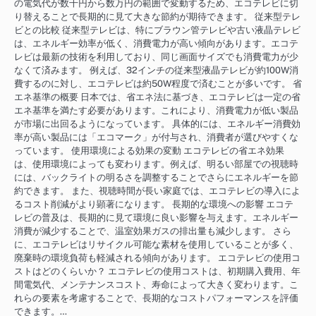
の電気代が数千円から数万円の範囲で変動するため、エコテレビに切
り替えることで長期的に見て大きな節約が期待できます。 従来型テレ
ビとの比較 従来型テレビは、特にブラウン管テレビや古い液晶テレビ
は、エネルギー効率が低く、消費電力が高い傾向があります。エコテ
レビは最新の技術を利用しており、同じ画面サイズでも消費電力が少
なくて済みます。 例えば、32インチの従来型液晶テレビが約100W消
費するのに対し、エコテレビは約50W程度で済むことが多いです。 省
エネ基準の概要 日本では、省エネ法に基づき、エコテレビは一定の省
エネ基準を満たす必要があります。これにより、消費電力が低い製品
が市場に出回るようになっています。 具体的には、エネルギー消費効
率が高い製品には「エコマーク」が付与され、消費者が選びやすくな
っています。 使用環境による効果の変動 エコテレビの省エネ効果
は、使用環境によっても変わります。例えば、明るい部屋での視聴時
には、バックライトの明るさを調整することでさらにエネルギーを節
約できます。 また、視聴時間が長い家庭では、エコテレビの導入によ
るコスト削減がより顕著になります。 長期的な環境への影響 エコテ
レビの普及は、長期的に見て環境に良い影響を与えます。エネルギー
消費が減少することで、温室効果ガスの排出量も減少します。 さら
に、エコテレビはリサイクル可能な素材を使用していることが多く、
廃棄時の環境負荷も軽減される傾向があります。 エコテレビの使用コ
ストはどのくらいか？ エコテレビの使用コストは、初期購入費用、年
間電気代、メンテナンスコスト、寿命によって大きく変わります。こ
れらの要素を考慮することで、長期的なコストパフォーマンスを評価
できます。…