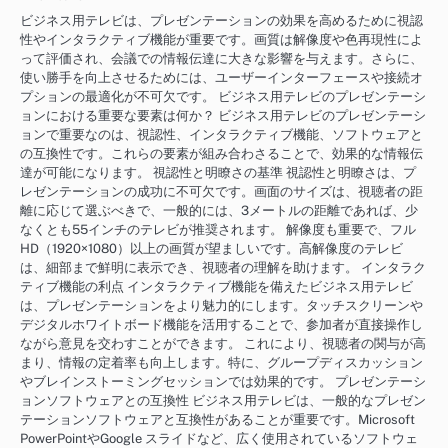
ビジネス用テレビは、プレゼンテーションの効果を高めるために視認
性やインタラクティブ機能が重要です。画質は解像度や色再現性によ
って評価され、会議での情報伝達に大きな影響を与えます。さらに、
使い勝手を向上させるためには、ユーザーインターフェースや接続オ
プションの最適化が不可欠です。 ビジネス用テレビのプレゼンテーシ
ョンにおける重要な要素は何か？ ビジネス用テレビのプレゼンテーシ
ョンで重要なのは、視認性、インタラクティブ機能、ソフトウェアと
の互換性です。これらの要素が組み合わさることで、効果的な情報伝
達が可能になります。 視認性と明瞭さの基準 視認性と明瞭さは、プ
レゼンテーションの成功に不可欠です。画面のサイズは、視聴者の距
離に応じて選ぶべきで、一般的には、3メートルの距離であれば、少
なくとも55インチのテレビが推奨されます。 解像度も重要で、フル
HD（1920×1080）以上の画質が望ましいです。高解像度のテレビ
は、細部まで鮮明に表示でき、視聴者の理解を助けます。 インタラク
ティブ機能の利点 インタラクティブ機能を備えたビジネス用テレビ
は、プレゼンテーションをより魅力的にします。タッチスクリーンや
デジタルホワイトボード機能を活用することで、参加者が直接操作し
ながら意見を交わすことができます。 これにより、視聴者の関与が高
まり、情報の定着率も向上します。特に、グループディスカッション
やブレインストーミングセッションでは効果的です。 プレゼンテーシ
ョンソフトウェアとの互換性 ビジネス用テレビは、一般的なプレゼン
テーションソフトウェアと互換性があることが重要です。Microsoft
PowerPointやGoogle スライドなど、広く使用されているソフトウェ