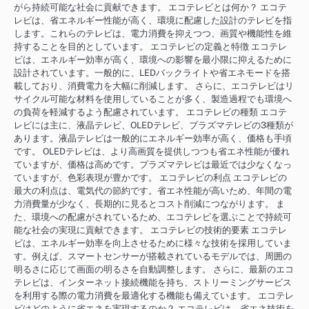
がら持続可能な社会に貢献できます。 エコテレビとは何か？ エコテ
レビは、省エネルギー性能が高く、環境に配慮した設計のテレビを指
します。これらのテレビは、電力消費を抑えつつ、画質や機能性を維
持することを目的としています。 エコテレビの定義と特徴 エコテレ
ビは、エネルギー効率が高く、環境への影響を最小限に抑えるために
設計されています。一般的に、LEDバックライトや省エネモードを搭
載しており、消費電力を大幅に削減します。 さらに、エコテレビはリ
サイクル可能な材料を使用していることが多く、製造過程でも環境へ
の負荷を軽減するよう配慮されています。 エコテレビの種類 エコテ
レビには主に、液晶テレビ、OLEDテレビ、プラズマテレビの3種類が
あります。液晶テレビは一般的にエネルギー効率が高く、価格も手頃
です。 OLEDテレビは、より高画質を提供しつつも省エネ性能が優れ
ていますが、価格は高めです。プラズマテレビは最近では少なくなっ
ていますが、色彩表現が豊かです。 エコテレビの利点 エコテレビの
最大の利点は、電気代の節約です。省エネ性能が高いため、年間の電
力消費量が少なく、長期的に見るとコスト削減につながります。 ま
た、環境への配慮がされているため、エコテレビを選ぶことで持続可
能な社会の実現に貢献できます。 エコテレビの技術的要素 エコテレ
ビは、エネルギー効率を向上させるために様々な技術を採用していま
す。例えば、スマートセンサーが搭載されているモデルでは、周囲の
明るさに応じて画面の明るさを自動調整します。 さらに、最新のエコ
テレビは、インターネット接続機能を持ち、ストリーミングサービス
を利用する際の電力消費を最適化する機能も備えています。 エコテレ
ビはどのように省エネを実現するのか？ エコテレビは、省エネ技術を