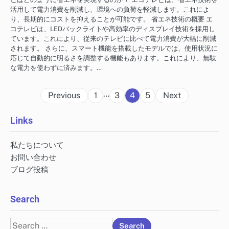
活用して電力消費を削減し、環境への負荷を軽減します。これによ
り、長期的にコストを抑えることが可能です。 省エネ技術の概要 エ
コテレビは、LEDバックライトや高効率のディスプレイ技術を採用し
ています。これにより、従来のテレビに比べて電力消費が大幅に削減
されます。 さらに、スマート機能を搭載したモデルでは、使用状況に
応じて自動的に明るさを調整する機能もあります。これにより、無駄
な電力を使わずに済みます。…
Posts
…
Previous
1
3
4
5
Next
pagination
Links
私たちについて
お問い合わせ
ブログ投稿
Search
Search