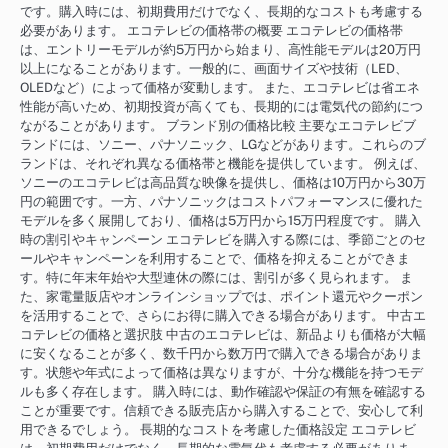
です。購入時には、初期費用だけでなく、長期的なコストも考慮する
必要があります。 エコテレビの価格帯の概要 エコテレビの価格帯
は、エントリーモデルが約5万円から始まり、高性能モデルは20万円
以上になることがあります。一般的に、画面サイズや技術（LED、
OLEDなど）によって価格が変動します。 また、エコテレビは省エネ
性能が高いため、初期投資が高くても、長期的には電気代の節約につ
ながることがあります。 ブランド別の価格比較 主要なエコテレビブ
ランドには、ソニー、パナソニック、LGなどがあります。これらのブ
ランドは、それぞれ異なる価格帯と機能を提供しています。 例えば、
ソニーのエコテレビは高品質な映像を提供し、価格は10万円から30万
円の範囲です。一方、パナソニックはコストパフォーマンスに優れた
モデルを多く展開しており、価格は5万円から15万円程度です。 購入
時の割引やキャンペーン エコテレビを購入する際には、季節ごとのセ
ールやキャンペーンを利用することで、価格を抑えることができま
す。特に年末年始や大型連休の際には、割引が多く見られます。 ま
た、家電量販店やオンラインショップでは、ポイント還元やクーポン
を活用することで、さらにお得に購入できる場合があります。 中古エ
コテレビの価格と選択肢 中古のエコテレビは、新品よりも価格が大幅
に安くなることが多く、数千円から数万円で購入できる場合がありま
す。状態や年式によって価格は異なりますが、十分な機能を持つモデ
ルも多く存在します。 購入時には、動作確認や保証の有無を確認する
ことが重要です。信頼できる販売店から購入することで、安心して利
用できるでしょう。 長期的なコストを考慮した価格設定 エコテレビ