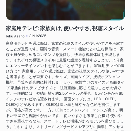
テレビの使用体験
家庭用テレビ: 家族向け, 使いやすさ, 視聴スタイル
21/11/2025
Riku Asano
家庭用テレビを選ぶ際は、家族の視聴スタイルや使いやすさを考慮す
ることが重要です。画質や音質、スマート機能などの主な機能は、家
族全員が楽しめるコンテンツを提供し、快適な視聴体験を実現しま
す。それぞれの視聴スタイルに最適な設定を理解することで、より良
いエンターテインメントを楽しむことができます。 家庭用テレビの選
び方は？ 家庭用テレビを選ぶ際は、家族の視聴スタイルや使いやすさ
を考慮することが重要です。サイズ、画面タイプ、接続オプション、
機能、予算を総合的に検討しましょう。 家族向けのサイズと画面タイ
プ 家族向けのテレビサイズは、視聴距離に応じて選ぶことが大切で
す。一般的には、視聴距離が約2.5メートルの場合、55インチから65
インチのテレビが推奨されます。 画面タイプには、LED、OLED、
QLEDなどがあります。OLEDは深い黒と鮮やかな色彩を提供します
が、価格が高めです。一方、LEDはコストパフォーマンスが良く、明
るい部屋でも視認性が高いです。 使いやすさを考慮した機能 使いや
すさを重視するなら、スマートテレビ機能があるモデルを選びましょ
う。これにより、ストリーミングサービスやアプリに簡単にアクセス