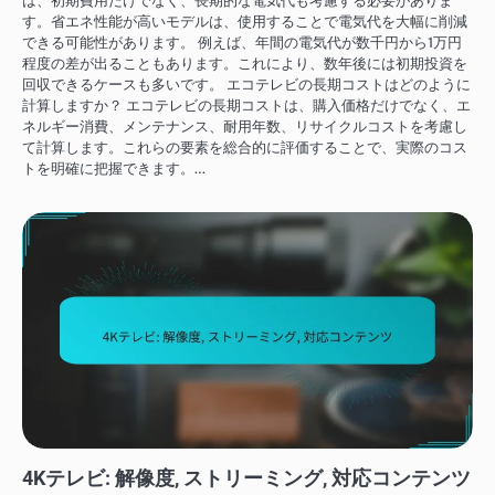
は、初期費用だけでなく、長期的な電気代も考慮する必要がありま
す。省エネ性能が高いモデルは、使用することで電気代を大幅に削減
できる可能性があります。 例えば、年間の電気代が数千円から1万円
程度の差が出ることもあります。これにより、数年後には初期投資を
回収できるケースも多いです。 エコテレビの長期コストはどのように
計算しますか？ エコテレビの長期コストは、購入価格だけでなく、エ
ネルギー消費、メンテナンス、耐用年数、リサイクルコストを考慮し
て計算します。これらの要素を総合的に評価することで、実際のコス
トを明確に把握できます。…
テレビの選び方
4Kテレビ: 解像度, ストリーミング, 対応コンテンツ