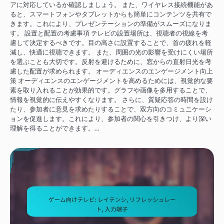
アに対応しているか確認しましょう。 また、ワイヤレス接続機能があ
ると、スマートフォンやタブレットからも簡単にコンテンツを共有で
きます。これにより、プレゼンテーションの準備がスムーズになりま
す。 設置と配置の考慮事項 テレビの設置場所は、視聴者の視線を考
慮して決定するべきです。目の高さに設置することで、首の疲れを軽
減し、快適に視聴できます。 また、周囲の光の影響を受けにくい場所
を選ぶことも大切です。反射を避けるために、窓からの直射日光を考
慮した配置が求められます。 オーディエンスのエンゲージメント向上
策 オーディエンスのエンゲージメントを高めるためには、視覚的な要
素を取り入れることが効果的です。グラフや画像を多用することで、
情報を視覚的に伝えやすくなります。 さらに、質疑応答の時間を設け
たり、参加者に意見を求めたりすることで、双方向のコミュニケーシ
ョンを促進します。これにより、参加者の関心を引きつけ、より深い
理解を得ることができます。…