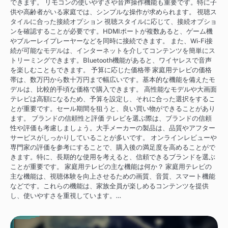
できます。 リモコンの使いやすさや音声操作機能も重要です。特に子
供や高齢者がいる家庭では、シンプルな操作が求められます。 視聴ス
タイルに合った接続オプション 視聴スタイルに応じて、接続オプショ
ンを確認することが必要です。HDMIポートが複数あると、ゲーム機
やブルーレイプレーヤーなどを同時に接続できます。 また、Wi-Fi接
続が可能なモデルは、インターネットを介してコンテンツを簡単にス
トリーミングできます。Bluetooth機能があると、ワイヤレスで音声
を楽しむこともできます。 予算に応じた価格帯 家庭用テレビの価格
帯は、数万円から数十万円まで幅広いです。基本的な機能を備えたモ
デルは、比較的手頃な価格で購入できます。 高性能なモデルや大画面
テレビは高額になるため、予算を設定し、それに合った選択をするこ
とが重要です。セール期間を狙うと、良い買い物ができることがあり
ます。 ブランドの信頼性と評価 テレビを選ぶ際は、ブランドの信頼
性や評価も考慮しましょう。大手メーカーの製品は、品質やアフター
サービスがしっかりしていることが多いです。 オンラインレビューや
専門家の評価を参考にすることで、購入後の満足度を高めることがで
きます。特に、長期的な使用を考えると、信頼できるブランドを選ぶ
ことが重要です。 家庭用テレビの主な機能は何か？ 家庭用テレビの
主な機能は、視聴体験を向上させるための画質、音質、スマート機能
などです。これらの機能は、家族全員が楽しめるコンテンツを提供
し、使いやすさを重視しています。…