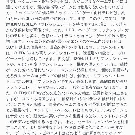
リフレッシュレートを持つテレビは、カジュアルなゲームプレイには
適していますが、競技性の高いゲームには物足りないかもしれませ
ん。 ミッドレンジの価格帯 ミッドレンジのゲーム向けテレビは、約
15万円から30万円の価格帯に位置しています。このクラスでは、4K
解像度や120Hzのリフレッシュレートを持つモデルが増え、より滑ら
かな映像体験が可能です。 また、HDR（ハイダイナミックレンジ）対
応のテレビも多く、色彩やコントラストが向上し、ゲームの没入感が
増します。 ハイエンドの価格帯 ハイエンドのゲーム向けテレビは、
30万円以上の価格帯で、最高の性能を提供します。これらのモデル
は、OLEDパネルや高リフレッシュレート、低遅延を特徴とし、プロ
ゲーマーにも適しています。 例えば、120Hz以上のリフレッシュレー
トや、VRR（可変リフレッシュレート）機能を備えたテレビは、競技
ゲームにおいて優れたパフォーマンスを発揮します。 価格に影響を与
える要因 ゲーム向けテレビの価格には、解像度、リフレッシュレー
ト、パネル技術、ブランドなどの要因が影響します。高解像度や高リ
フレッシュレートを持つモデルは、一般的に価格が高くなります。 ま
た、OLEDやQLEDなどの先進的なパネル技術は、視覚体験を向上させ
ますが、コストも増加します。 価格対性能のバランス 価格対性能の
バランスを考える際は、自分のゲームスタイルや予算を明確にするこ
とが重要です。エントリーレベルのテレビでもカジュアルなゲームに
は十分ですが、競技性の高いゲームを重視するなら、ミッドレンジ以
上のモデルを検討するべきです。 また、セールやキャンペーンを利用
することで、より高性能なテレビをお得に手に入れることが可能で
す。 ゲーム向けテレビのコストはどのように計算されますか？ ゲー