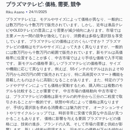
プラズマテレビ: 価格, 需要, 競争
24/11/2025
Riku Asano
プラズマテレビは、モデルやサイズによって価格が異なり、一般的に
は数万円から十数万円で販売されています。しかし、近年は液晶テレ
ビやOLEDテレビの普及により需要が減少傾向にあります。市場では
主要メーカー間の競争が激化しており、消費者は多様な選択肢を享受
しています。 プラズマテレビの価格はどのくらいですか？ プラズマ
テレビの価格はモデルやサイズによって大きく異なりますが、一般的
には数万円から十数万円の範囲で販売されています。新モデルは高価
格帯に位置することが多く、中古市場ではより手頃な価格で入手可能
です。 新モデルの価格帯 新しいプラズマテレビの価格帯は、サイズ
や機能に応じて異なります。例えば、55インチのモデルはおおよそ10
万円から20万円の間で販売されており、特に高画質やスマート機能を
搭載したものはさらに高額になることがあります。 また、特定のブラ
ンドやデザインによっても価格が変動するため、購入時には複数のモ
デルを比較することが重要です。 中古市場の価格動向 中古市場で
は、プラズマテレビの価格は新モデルの約半分から三分の二程度で取
引されることが一般的です。状態や年式によって価格は異なります
が、手頃な選択肢を求める消費者には魅力的です。 オークションサイ
トやリサイクルショップでは、時折非常に安価で良質な中古品が見つ
かることもあります。 価格に影響を与える要因 プラズマテレビの価
格には、技術の進歩、ブランドの人気、そして市場の需要と供給が影
響します。新しい技術が登場すると、旧モデルの価格が下がる傾向が