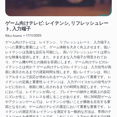
テレビの選び方
ゲーム向けテレビ: レイテンシ, リフレッシュレー
ト, 入力端子
17/11/2025
Riku Asano
ゲーム向けテレビは、レイテンシ、リフレッシュレート、入力端子と
いった重要な要素によって、ゲーム体験を大きく向上させます。低い
レイテンシは迅速な反応を可能にし、高いリフレッシュレートは滑ら
かな映像を提供します。また、さまざまな入力端子が用意されてお
り、ゲーム機やPCとの接続を容易にします。 ゲーム向けテレビのレ
イテンシとは何か？ ゲーム向けテレビのレイテンシは、入力信号が画
面に表示されるまでの遅延時間を指します。低いレイテンシは、特に
リアルタイムで反応が求められるゲームプレイにおいて重要です。 レ
イテンシの定義と重要性 レイテンシは、入力デバイスからの信号がテ
レビに伝わり、画面に映し出されるまでの時間を測定します。ゲーム
においては、レイテンシが高いと、プレイヤーの操作と画面上の反応
にズレが生じ、ストレスを感じることがあります。 特に対戦型ゲーム
やアクションゲームでは、レイテンシが低いことが勝敗を左右する要
因となるため、ゲーム向けテレビの選定において重要な要素です。 レ
イテンシの測定方法 レイテンシを測定する一般的な方法は、専用のテ
ストツールを使用することです。これにより、入力から表示までの時